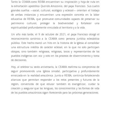
Tanto la CEAMA como REIBA encuentran su inspiración y hoja de ruta en
la exhortación apostólica
Querida Amazonía
, del papa Francisco. Sus cuatro
grandes sueños —social, cultural, ecológico y eclesial— orientan el trabajo
de ambas instancias y encuentran una expresión concreta en la labor
educativa de REIBA, que promueve comunidades capaces de preservar su
patrimonio cultural, proteger la biodiversidad y fortalecer una
espiritualidad profundamente vinculada al territorio y a la vida.
Un año más tarde, el 9 de octubre de 2021, el papa Francisco otorgó el
reconocimiento canónico a la CEAMA como persona jurídica eclesiástica
pública. Este hecho marcó un hito en la historia de la Iglesia al consolidar
una estructura inédita de carácter eclesial, en la que no solo participan
obispos, sino también religiosos, religiosas, laicos y representantes de los
pueblos indígenas con voz y voto en los procesos de discernimiento y toma
de decisiones.
Hoy, al celebrar su sexto aniversario, la CEAMA reafirma su compromiso de
seguir promoviendo una Iglesia sinodal, participativa y profundamente
enraizada en la realidad amazónica. Junto a REIBA, continúa fortaleciendo
alianzas que permitan responder a los retos presentes y futuros de la
región, convencida de que educar también es evangelizar, cuidar la
creación y asegurar que las lenguas, los conocimientos y las formas de vida
de los pueblos amazónicos sigan floreciendo para las próximas generaciones.