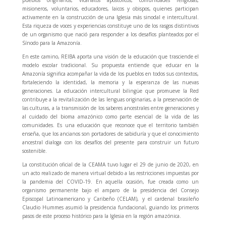
misioneros, voluntarios, educadores, laicos y obispos, quienes participan
activamente en la construcción de una Iglesia más sinodal e intercultural.
Esta riqueza de voces y experiencias constituye uno de los rasgos distintivos
de un organismo que nació para responder a los desafíos planteados por el
Sínodo para la Amazonía.
En este camino, REIBA aporta una visión de la educación que trasciende el
modelo escolar tradicional. Su propuesta entiende que educar en la
Amazonía significa acompañar la vida de los pueblos en todos sus contextos,
fortaleciendo la identidad, la memoria y la esperanza de las nuevas
generaciones. La educación intercultural bilingüe que promueve la Red
contribuye a la revitalización de las lenguas originarias, a la preservación de
las culturas, a la transmisión de los saberes ancestrales entre generaciones y
al cuidado del bioma amazónico como parte esencial de la vida de las
comunidades. Es una educación que reconoce que el territorio también
enseña, que los ancianos son portadores de sabiduría y que el conocimiento
ancestral dialoga con los desafíos del presente para construir un futuro
sostenible.
La constitución oficial de la CEAMA tuvo lugar el 29 de junio de 2020, en
un acto realizado de manera virtual debido a las restricciones impuestas por
la pandemia del COVID-19. En aquella ocasión, fue creada como un
organismo permanente bajo el amparo de la presidencia del Consejo
Episcopal Latinoamericano y Caribeño (CELAM), y el cardenal brasileño
Claudio Hummes asumió la presidencia fundacional, guiando los primeros
pasos de este proceso histórico para la Iglesia en la región amazónica.