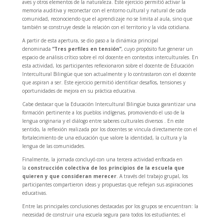
aves y otros elementos de la naturaleza. Este ejercicio permitió activar la
memoria auditiva y reconectar con el entorno cultural y natural de cada
comunidad, reconociendo que el aprendizaje no se limita al aula, sino que
también se construye desde la relación con el territorio y la vida cotidiana.
A partir de esta apertura, se dio paso a la dinámica principal
denominada
“Tres perfiles en tensión”
, cuyo propósito fue generar un
espacio de análisis crítico sobre el rol docente en contextos interculturales. En
esta actividad, los participantes reflexionaron sobre el docente de Educación
Intercultural Bilingüe que son actualmente y lo contrastaron con el docente
que aspiran a ser. Este ejercicio permitió identificar desafíos, tensiones y
oportunidades de mejora en su práctica educativa.
Cabe destacar que la Educación Intercultural Bilingüe busca garantizar una
formación pertinente a los pueblos indígenas, promoviendo el uso de la
lengua originaria y el diálogo entre saberes culturales diversos . En este
sentido, la reflexión realizada por los docentes se vincula directamente con el
fortalecimiento de una educación que valore la identidad, la cultura y la
lengua de las comunidades.
Finalmente, la jornada concluyó con una tercera actividad enfocada en
la
construcción colectiva de los principios de la escuela que
quieren y que consideran merecer
. A través del trabajo grupal, los
participantes compartieron ideas y propuestas que reflejan sus aspiraciones
educativas.
Entre las principales conclusiones destacadas por los grupos se encuentran: la
necesidad de construir una escuela segura para todos los estudiantes; el