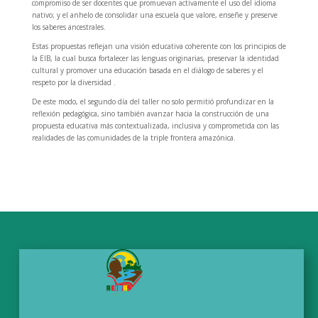
compromiso de ser docentes que promuevan activamente el uso del idioma
nativo; y el anhelo de consolidar una escuela que valore, enseñe y preserve
los saberes ancestrales.
Estas propuestas reflejan una visión educativa coherente con los principios de
la EIB, la cual busca fortalecer las lenguas originarias, preservar la identidad
cultural y promover una educación basada en el diálogo de saberes y el
respeto por la diversidad .
De este modo, el segundo día del taller no solo permitió profundizar en la
reflexión pedagógica, sino también avanzar hacia la construcción de una
propuesta educativa más contextualizada, inclusiva y comprometida con las
realidades de las comunidades de la triple frontera amazónica.