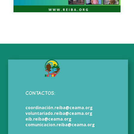
CONTACTOS:
coordinación.reiba@ceama.org
voluntariado.reiba@ceama.org
eib.reiba@ceama.org
comunicacion.reiba@ceama.org