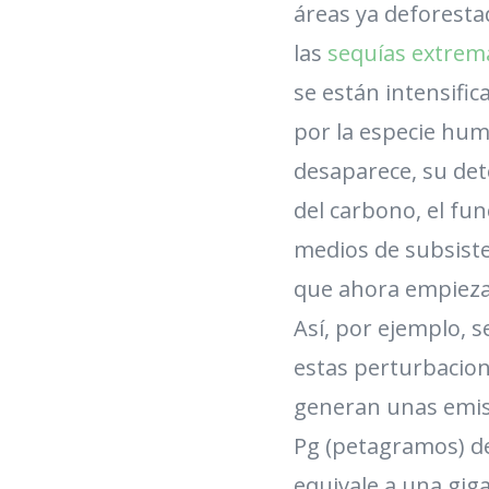
áreas ya deforestada
las
sequías extrem
se están intensifi
por la especie hu
desaparece, su dete
del carbono, el fu
medios de subsisten
que ahora empieza 
Así, por ejemplo, s
estas perturbacion
generan unas emisi
Pg (petagramos) d
equivale a una giga