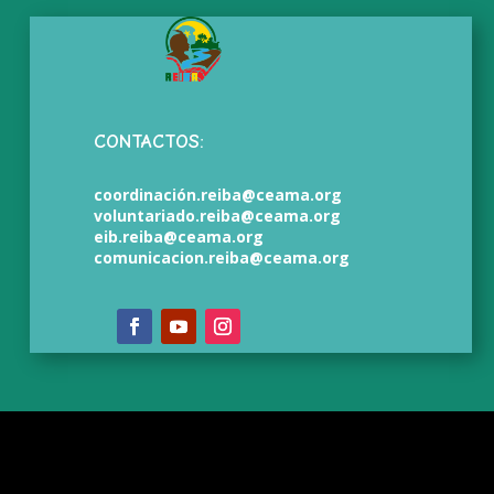
CONTACTOS:
coordinación.reiba@ceama.org
voluntariado.reiba@ceama.org
eib.reiba@ceama.org
comunicacion.reiba@ceama.org